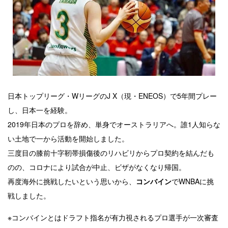
日本トップリーグ・WリーグのJ X（現・ENEOS）で5年間プレー
し、日本一を経験。
2019年日本のプロを辞め、単身でオーストラリアへ。誰1人知らな
い土地で一から活動を開始しました。
三度目の膝前十字靭帯損傷後のリハビリからプロ契約を結んだも
のの、コロナにより試合が中止、ビザがなくなり帰国。
再度海外に挑戦したいという思いから、
コンバイン
でWNBAに挑
戦しました。
※コンバインとはドラフト指名が有力視されるプロ選手が一次審査