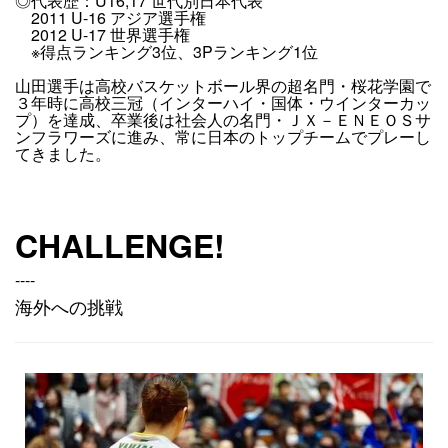
◎代表歴：U16,17 世代別日本代表
2011 U-16 アジア選手権
2012 U-17 世界選手権
※得点ランキング3位、3Pランキング1位
山田選手は高校バスケットボール界の超名門・桜花学園で
３年時に高校三冠（インターハイ・国体・ウインターカッ
プ）を達成、卒業後は社会人の名門・ＪＸ－ＥＮＥＯＳサ
ンフラワーズに進み、常に日本のトップチームでプレーし
てきました。
CHALLENGE!
----
海外への挑戦