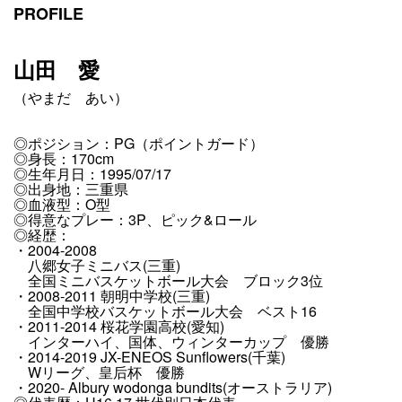
PROFILE
山田 愛
（やまだ あい）
◎ポジション：PG（ポイントガード）
◎
身長：170cm
◎
生年月日：1995/07/17
◎
出身地：三重県
◎
血液型：O型
◎
得意なプレー：3P、ピック&ロール
◎経歴：
・2004-2008
八郷女子ミニバス(三重)
全国ミニバスケットボール大会 ブロック3位
・2008-2011 朝明中学校(三重)
全国中学校バスケットボール大会 ベスト16
・2011-2014 桜花学園高校(愛知)
インターハイ、国体、ウィンターカップ 優勝
・2014-2019 JX-ENEOS Sunflowers(千葉)
Wリーグ、皇后杯 優勝
・2020- Albury wodonga bundits(オーストラリア)