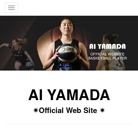
Toggle
navigation
AI YAMADA
✴︎Official Web Site ✴︎